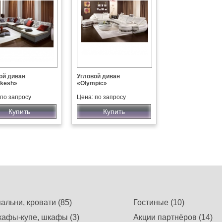
ой диван
Угловой диван
kesh»
«Olympic»
 по запросу
Цена: по запросу
Купить
Купить
альни, кровати (85)
Гостиные (10)
афы-купе, шкафы (3)
Акции партнёров (14)